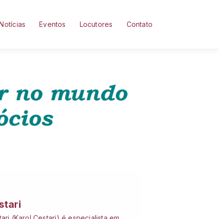
Notícias
Eventos
Locutores
Contato
stari
ari (Karol Cestari) é especialista em