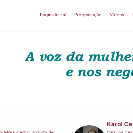
Página Inicial
Programação
Vídeos
Karol Ce
0-PR), gestor, analista de
Carolina Cest