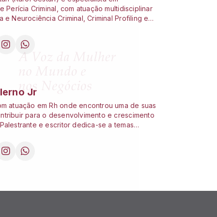
e Perícia Criminal, com atuação multidisciplinar
 e Neurociência Criminal, Criminal Profiling e
Forense. Destaca-se na investigação de crimes
nálise de evidências digitais e aplicação de
Artificial para inovação pericial. Coordenadora
nto de Criminologia e Enfrentamento à
esponsável técnica da INFRAJUS e CEO do
o Forense, possui reconhecimento acadêmico
.
lerno Jr
com atuação em Rh onde encontrou uma de suas
tribuir para o desenvolvimento e crescimento
Palestrante e escritor dedica-se a temas
toconhecimento, espiritualidade e
de sempre buscando inspirar os que cruzam seu
rmado em Ciências da Computação possui MBA
BA em Produtividade e Liderança e atualmente
sicologia aprofundando conhecimento da
portamento humano. Frequentador e
de casas espíritas encontrando na
de uma fonte de força e equilíbrio.