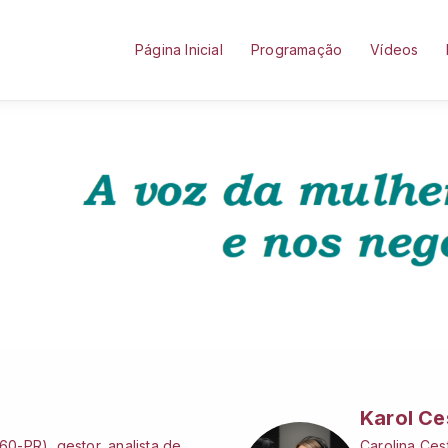
Página Inicial
Programação
Vídeos
Karol Ce
0-PR), gestor, analista de
Carolina Cest