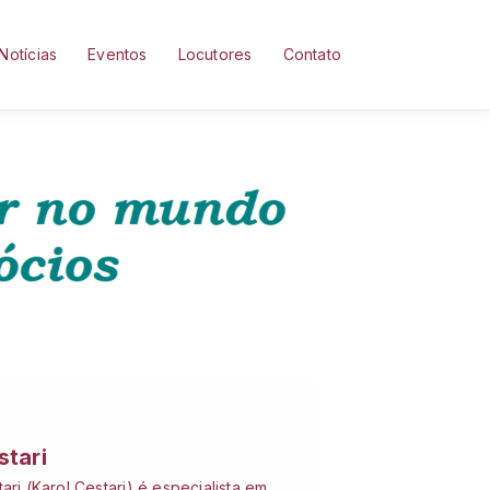
Notícias
Eventos
Locutores
Contato
stari
ari (Karol Cestari) é especialista em