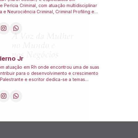
e Perícia Criminal, com atuação multidisciplinar
 e Neurociência Criminal, Criminal Profiling e
Forense. Destaca-se na investigação de crimes
nálise de evidências digitais e aplicação de
Artificial para inovação pericial. Coordenadora
nto de Criminologia e Enfrentamento à
esponsável técnica da INFRAJUS e CEO do
o Forense, possui reconhecimento acadêmico
.
lerno Jr
com atuação em Rh onde encontrou uma de suas
tribuir para o desenvolvimento e crescimento
Palestrante e escritor dedica-se a temas
toconhecimento, espiritualidade e
de sempre buscando inspirar os que cruzam seu
rmado em Ciências da Computação possui MBA
BA em Produtividade e Liderança e atualmente
sicologia aprofundando conhecimento da
portamento humano. Frequentador e
de casas espíritas encontrando na
de uma fonte de força e equilíbrio.