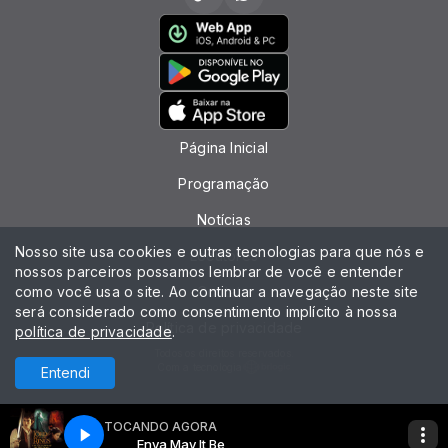
Página Inicial
Programação
Notícias
Nosso site usa cookies e outras tecnologias para que nós e
Locutores
nossos parceiros possamos lembrar de você e entender
como você usa o site. Ao continuar a navegação neste site
Contato
será considerado como consentimento implícito à nossa
Política de privacidade
política de privacidade
.
Todos os direitos reservados.
Com a tecnologia
Entendi
TOCANDO AGORA
y It Be
Enya May It Be