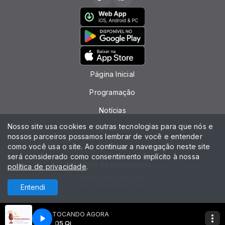
Página Inicial
Programação
Notícias
Nosso site usa cookies e outras tecnologias para que nós e
Locutores
nossos parceiros possamos lembrar de você e entender
como você usa o site. Ao continuar a navegação neste site
Contato
será considerado como consentimento implícito à nossa
Política de privacidade
política de privacidade
.
Todos os direitos reservados.
Com a tecnologia
Entendi
TOCANDO AGORA
5 Qi
05 Qi